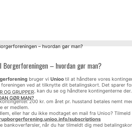
 Borgerforeningen – hvordan gør man?
il Borgerforeningen – hvordan gør man?
gerforening
bruger vi
Unioo
til at håndtere vores kontinge
foreningen ved at tilknytte dit betalingskort. Det sparer fo
ettet din bruger, kan du se og håndtere kontingenterne der.
ER OG GRUPPER
RDAN GØR MAN?
ontingentet 200 kr. om året pr. husstand betales nemt med 
de er medlem.
lem, eller har du ikke modtaget en mail fra Unioo? Tilmeld 
rupborgerforening.unioo.info/subscriptions
te bankoverførsler, når du har tilmeldt dig med betalingskor