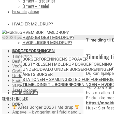
Erhverv – produktion
Erhverv – handel
Forsamlingshuse
HVAD ER MØLDRUP?
HVEM BOR I MØLDRUP?
©2024 post@møldrup.dk
HVAD ER DER I MØLDRUP?
Home
Tilmelding til
Back
HVOR LIGGER MØLDRUP?
to
BORGERFORENINGEN
Borgerforeningen
Top
Tilmelding t
Tilmelding
BORGERFORENINGENS OPGAVER
Bestyrelsen
BESTYRELSEN I MØLDRUP BORGERFORENING
Vedtægter
I
Møldrup Bor
UNDERUDVALG UNDER BORGERFORENINGEN
Opgaver
Du kan hjælpe 
ÅRETS BORGER
Underudvalg
Når du får opr
STATIONEN – SAMLINGSSTED FOR FORENING
Facebookside
TILMELDING TIL BORGERFORENINGEN – HVO
Stationen
Fra 2025 kan k
Årets Borger
FORENINGER
hvis du allere
Er du ikke med
SENESTE INDLÆG
https://moeld
BØRN
Årets Borger 2026 i Møldrup
Husk: Slet fas
Aspevej – byggeriet er i fuld gang ..