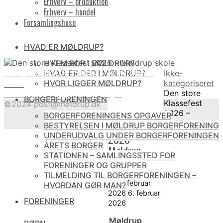
Erhverv – produktion
Erhverv – handel
Forsamlingshuse
HVAD ER MØLDRUP?
HVEM BOR I MØLDRUP?
Revlingefesten 2025 afsluttet – og overskuddet
Home
HVAD ER DER I MØLDRUP?
Ikke-
uddelt
HVOR LIGGER MØLDRUP?
kategoriseret
Jernbanegade – byggeri af nye boliger
Den store
BORGERFORENINGEN
Klassefest
©2024 post@møldrup.dk
Den store
2026 –
BORGERFORENINGENS OPGAVER
Møldrup skole
Klassefest
BESTYRELSEN I MØLDRUP BORGERFORENING
Back
2026 –
UNDERUDVALG UNDER BORGERFORENINGEN
to
ÅRETS BORGER
Møldrup
Top
STATIONEN – SAMLINGSSTED FOR
skole
FORENINGER OG GRUPPER
TILMELDING TIL BORGERFORENINGEN –
kb
6. februar
HVORDAN GØR MAN?
2026
6. februar
FORENINGER
2026
Møldrup