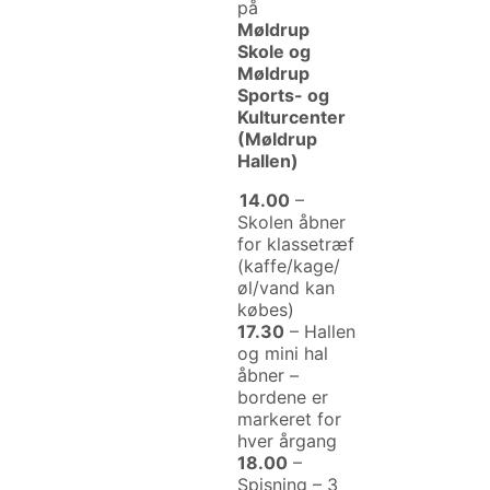
på
Møldrup
Skole og
Møldrup
Sports- og
Kulturcenter
(Møldrup
Hallen)
14.00
–
Skolen åbner
for klassetræf
(kaffe/kage/
øl/vand kan
købes)
17.30
– Hallen
og mini hal
åbner –
bordene er
markeret for
hver årgang
18.00
–
Spisning – 3