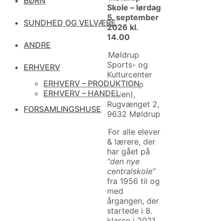
BØRN
Skole – lørdag
5. september
SUNDHED OG VELVÆRE
2026 kl.
14.00
ANDRE
Møldrup
Sports- og
ERHVERV
Kulturcenter
ERHVERV – PRODUKTION
(Møldrup
ERHVERV – HANDEL
Hallen),
Rugvænget 2,
FORSAMLINGSHUSE
9632 Møldrup
For alle elever
& lærere, der
har gået på
“den nye
centralskole”
fra 1956 til og
med
årgangen, der
startede i 8.
klasse i 2021.